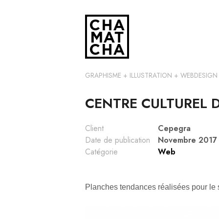
Aller
au
contenu
principal
GRAPHISME + ILLUSTRATION + WEBDESIGN
CENTRE CULTUREL 
Client
Cepegra
Date de publication
Novembre 2017
Catégorie
Web
Planches tendances réalisées pour le s