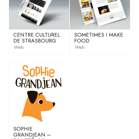
e
b
d
e
CENTRE CULTUREL
SOMETIMES I MAKE
s
DE STRASBOURG
FOOD
i
Web
Web
g
n
e
r
U
X
/
U
I
,
j
SOPHIE
e
GRANDJEAN –