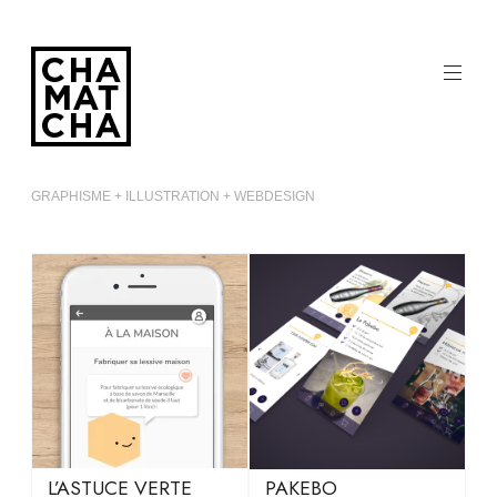
Aller
au
contenu
principal
GRAPHISME + ILLUSTRATION + WEBDESIGN
L’ASTUCE VERTE
PAKEBO