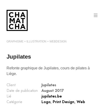
Aller
au
contenu
principal
GRAPHISME + ILLUSTRATION + WEBDESIGN
Jupilates
Refonte graphique de Jupilates, cours de pilates à
Liège.
Client
Jupilates
Date de publication
August 2017
Lié
jupilates.be
Catégorie
Logo
,
Print Design
,
Web