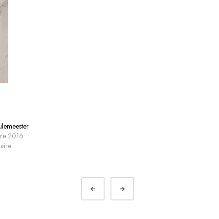
lemeester
bre 2016
laire
Préc.
Suivant